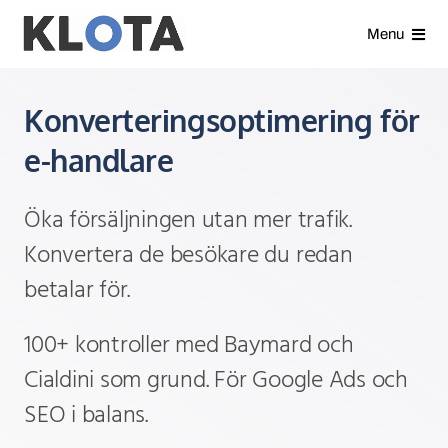
Gå
Menu
direkt
till
Våra tjänster
Konverteringsoptimering för
innehållet
Analyser
e-handlare
Kundcase
Öka försäljningen utan mer trafik.
Konvertera de besökare du redan
Nyheter
betalar för.
Om oss
100+ kontroller med Baymard och
Cialdini som grund. För Google Ads och
Kontakt
SEO i balans.