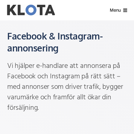
Gå
Menu
direkt
till
Våra tjänster
Facebook & Instagram-
innehållet
Analyser
annonsering
Kundcase
Vi hjälper e-handlare att annonsera på
Facebook och Instagram på rätt sätt –
Nyheter
med annonser som driver trafik, bygger
varumärke och framför allt ökar din
Om oss
försäljning.
Kontakt