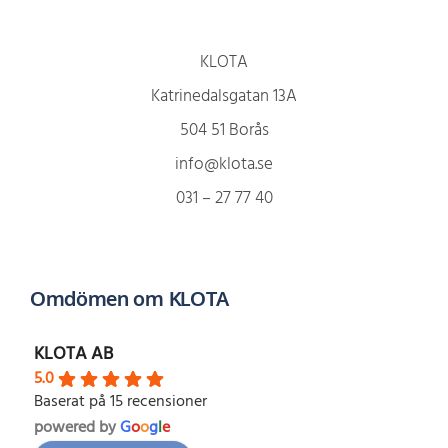
KLOTA
Katrinedalsgatan 13A
504 51 Borås
info@klota.se
031 – 27 77 40
Omdömen om KLOTA
KLOTA AB
5.0
Baserat på 15 recensioner
powered by
G
o
o
g
l
e