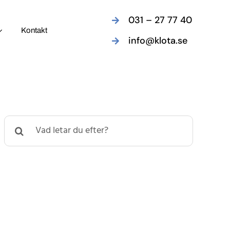
031 – 27 77 40
Kontakt
info@klota.se
Search
for: