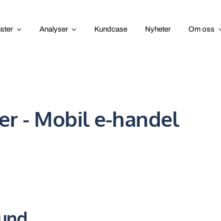
nster
Analyser
Kundcase
Nyheter
Om oss
er - Mobil e-handel
ound