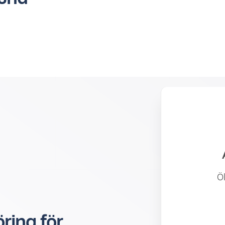
Ök
ring för