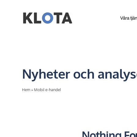
Gå
direkt
Våra tjä
till
innehållet
Nyheter och analys
Hem
»
Mobil e-handel
Nothing F