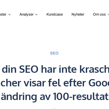
nster
Analyser
Kundcase
Nyheter
Om oss
SEO
 din SEO har inte krasc
cher visar fel efter Goo
ändring av 100-resultat