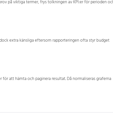
prov på viktiga termer, frys tolkningen av KPI:er för perioden oc
 dock extra känsliga eftersom rapporteringen ofta styr budget
 för att hämta och paginera resultat. Då normaliseras graferna