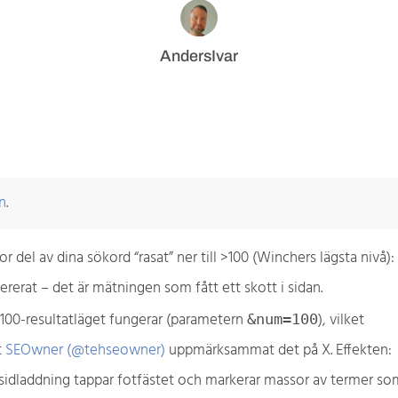
AndersIvar
n
.
r del av dina sökord “rasat” ner till >100 (Winchers lägsta nivå):
ererat – det är mätningen som fått ett skott i sidan.
 100-resultatläget fungerar (parametern
), vilket
&num=100
t
SEOwner (@tehseowner)
uppmärksammat det på X. Effekten:
sidladdning tappar fotfästet och markerar massor av termer so