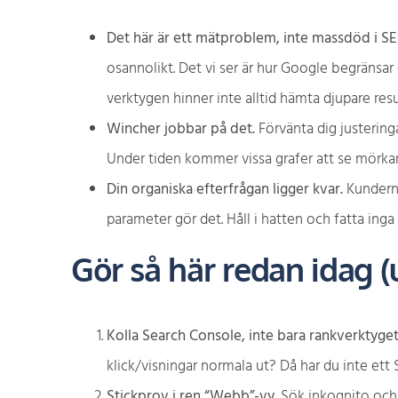
Det här är ett mätproblem, inte massdöd i SE
osannolikt. Det vi ser är hur Google begränsar 
verktygen hinner inte alltid hämta djupare res
Wincher jobbar på det.
Förvänta dig justeringar
Under tiden kommer vissa grafer att se mörkar
Din organiska efterfrågan ligger kvar.
Kunderna
parameter gör det. Håll i hatten och fatta ing
Gör så här redan idag (
Kolla Search Console, inte bara rankverktyget
klick/visningar normala ut? Då har du inte ett
Stickprov i ren “Webb”-vy.
Sök inkognito och 