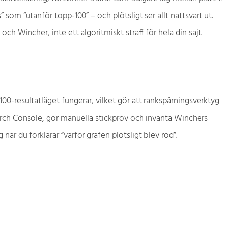
 som “utanför topp-100” – och plötsligt ser allt nattsvart ut.
ch Wincher, inte ett algoritmiskt straff för hela din sajt.
100-resultatläget fungerar, vilket gör att rankspårningsverktyg
 Search Console, gör manuella stickprov och invänta Winchers
är du förklarar “varför grafen plötsligt blev röd”.