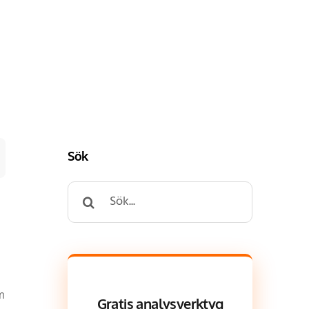
Sök
Search
for:
m
Gratis analysverktyg