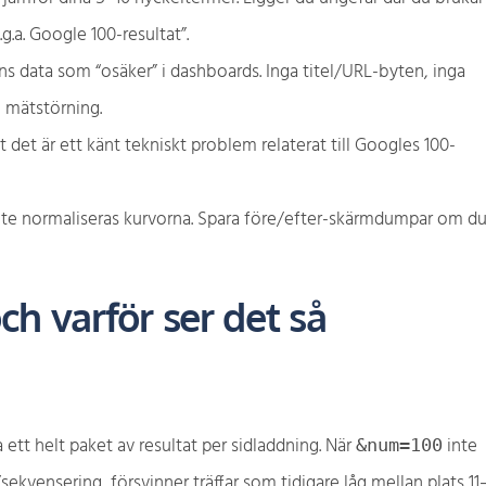
.g.a. Google 100-resultat”.
s data som “osäker” i dashboards. Inga titel/URL-byten, inga
ig mätstörning.
t det är ett känt tekniskt problem relaterat till Googles 100-
 ute normaliseras kurvorna. Spara före/efter-skärmdumpar om d
ch varför ser det så
 ett helt paket av resultat per sidladdning. När
inte
&num=100
sekvensering, försvinner träffar som tidigare låg mellan plats 11