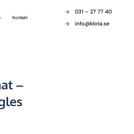
031 – 27 77 40
Kontakt
info@klota.se
hat –
gles