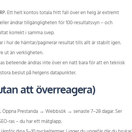
RP.
Ett helt kontos totala fritt fall över en helg är extremt
eller ändrar tillgängligheten för 100-resultatsvyn – och
ultat korrekt i samma svep.
 i hur de hämtar/paginerar resultat tills allt är stabilt igen.
e ut än verkligheten.
s beteende ändras inte över en natt bara för att en teknisk
a stora beslut på helgens datapunkter.
utan att överreagera)
.
Öppna Prestanda → Webbsök → senaste 7–28 dagar. Ser
 SEO-ras – du har ett mätglapp.
jämför dina 5–10 nyckeltermer. Ligger du ungefär där du brukar