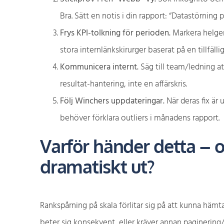
Bra. Sätt en notis i din rapport: “Datastörning p
Frys KPI-tolkning för perioden.
Markera helgen
stora internlänkskirurger baserat på en tillfäll
Kommunicera internt.
Säg till team/ledning at
resultat-hantering, inte en affärskris.
Följ Winchers uppdateringar.
När deras fix är
behöver förklara outliers i månadens rapport.
Varför händer detta – o
dramatiskt ut?
Rankspårning på skala förlitar sig på att kunna hämta
beter sig konsekvent, eller kräver annan paginering/