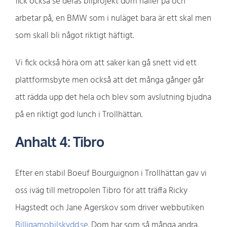
fick också se deras bilprojekt dom håller på och
arbetar på, en BMW som i nuläget bara är ett skal men
som skall bli något riktigt häftigt.
Vi fick också höra om att saker kan gå snett vid ett
plattformsbyte men också att det många gånger går
att rädda upp det hela och blev som avslutning bjudna
på en riktigt god lunch i Trollhättan.
Anhalt 4: Tibro
Efter en stabil Boeuf Bourguignon i Trollhättan gav vi
oss iväg till metropolen Tibro för att träffa Ricky
Hagstedt och Jane Agerskov som driver webbutiken
Billigamobilskydd.se
. Dom har som så många andra,