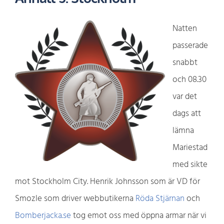
Natten
passerade
snabbt
och 08.30
var det
dags att
lämna
Mariestad
med sikte
mot Stockholm City. Henrik Johnsson som är VD för
Smozle som driver webbutikerna
Röda Stjärnan
och
Bomberjacka.se
tog emot oss med öppna armar när vi