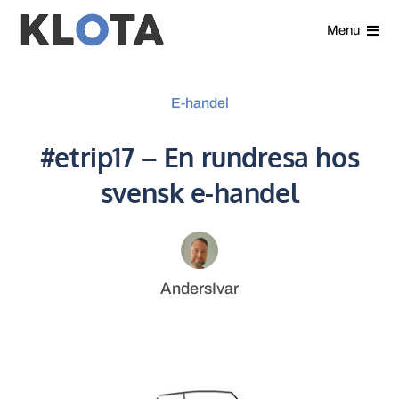
Gå
Menu
direkt
till
Våra tjänster
innehållet
E-handel
Analyser
#etrip17 – En rundresa hos
svensk e-handel
Kundcase
Nyheter
AndersIvar
Om oss
Kontakt