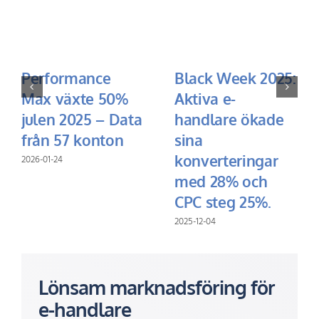
Performance
Black Week 2025:
Max växte 50%
Aktiva e-
julen 2025 – Data
handlare ökade
från 57 konton
sina
konverteringar
2026-01-24
med 28% och
CPC steg 25%.
2025-12-04
Lönsam marknadsföring för
e-handlare