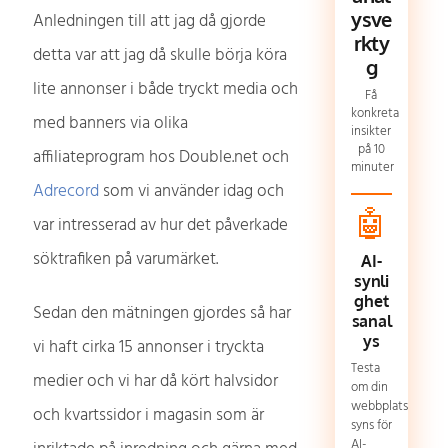
ysve
Anledningen till att jag då gjorde
rkty
detta var att jag då skulle börja köra
g
lite annonser i både tryckt media och
Få
konkreta
med banners via olika
insikter
på 10
affiliateprogram hos Double.net och
minuter
Adrecord
som vi använder idag och
🤖
var intresserad av hur det påverkade
söktrafiken på varumärket.
AI-
synli
ghet
Sedan den mätningen gjordes så har
sanal
ys
vi haft cirka 15 annonser i tryckta
Testa
medier och vi har då kört halvsidor
om din
webbplats
och kvartssidor i magasin som är
syns för
AI-