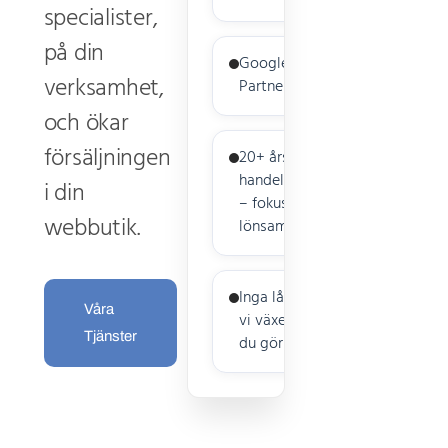
specialister,
på din
Google CSS
verksamhet,
Partner
och ökar
försäljningen
20+ års e-
handelserfarenhet
i din
– fokus på
webbutik.
lönsam tillväxt
Inga långa avtal –
Våra
vi växer bara om
Tjänster
du gör det