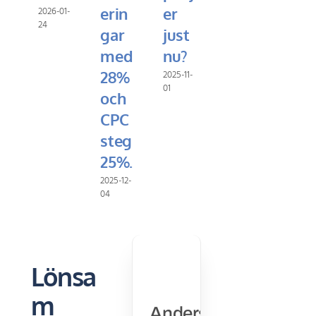
erin
er
2026-01-
24
gar
just
med
nu?
28%
2025-11-
01
och
CPC
steg
25%.
2025-12-
04
Lönsa
m
Anders