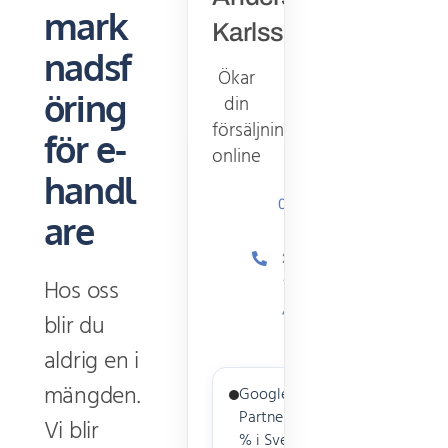
mark
Karlsson
nadsf
Ökar
öring
din
försäljning
för e-
online
handl
031
are
–
27
Hos oss
77
40
blir du
aldrig en i
mängden.
Google Premier
Partner – topp 3
Vi blir
% i Sverige