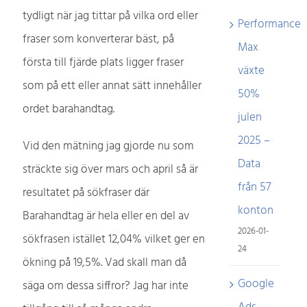
tydligt när jag tittar på vilka ord eller
Performance
fraser som konverterar bäst, på
Max
första till fjärde plats ligger fraser
växte
som på ett eller annat sätt innehåller
50%
ordet barahandtag.
julen
2025 –
Vid den mätning jag gjorde nu som
Data
sträckte sig över mars och april så är
från 57
resultatet på sökfraser där
konton
Barahandtag är hela eller en del av
2026-01-
sökfrasen istället 12,04% vilket ger en
24
ökning på 19,5%. Vad skall man då
Google
säga om dessa siffror? Jag har inte