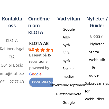
Kontakta
Omdöme
Vad vi kan
Nyheter /
oss
n om
Guider
Google
KLOTA
Blogg /
Ads-
KLOTA
KLOTA AB
Nyheter
byrå
Katrinedalsgatan
5.0
Starta
SEO-
Baserat på 15
13A
webbutik
byrå
recensioner
504 51 Borås
– En
powered by
Sociala
info@klota.se
G
o
o
g
l
e
guide
medier
recensera oss på
031 – 27 77 40
Sökordsanaly
Konverteringsoptimering
för
Plattformsbyte
webbutiker
Google