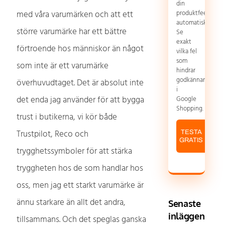
din
produktfeed
med våra varumärken och att ett
automatiskt.
större varumärke har ett bättre
Se
exakt
förtroende hos människor än något
vilka fel
som
som inte är ett varumärke
hindrar
godkännande
överhuvudtaget. Det är absolut inte
i
det enda jag använder för att bygga
Google
Shopping.
trust i butikerna, vi kör både
Trustpilot, Reco och
TESTA
GRATIS
trygghetssymboler för att stärka
tryggheten hos de som handlar hos
oss, men jag ett starkt varumärke är
ännu starkare än allt det andra,
Senaste
inläggen
tillsammans. Och det speglas ganska