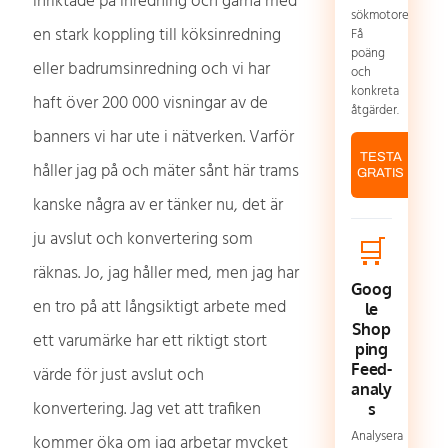
inriktade på inredning och gärna med
sökmotorer.
en stark koppling till köksinredning
Få
poäng
eller badrumsinredning och vi har
och
konkreta
haft över 200 000 visningar av de
åtgärder.
banners vi har ute i nätverken. Varför
TESTA
håller jag på och mäter sånt här trams
GRATIS
kanske några av er tänker nu, det är
ju avslut och konvertering som
🛒
räknas. Jo, jag håller med, men jag har
Goog
en tro på att långsiktigt arbete med
le
Shop
ett varumärke har ett riktigt stort
ping
Feed-
värde för just avslut och
analy
konvertering. Jag vet att trafiken
s
Analysera
kommer öka om jag arbetar mycket