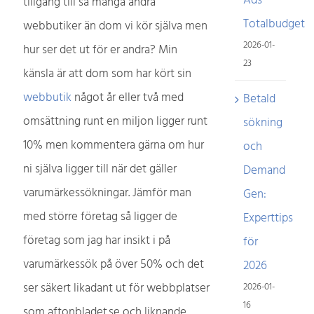
Ads
tillgång till så många andra
Totalbudget
webbutiker än dom vi kör själva men
2026-01-
hur ser det ut för er andra? Min
23
känsla är att dom som har kört sin
webbutik
något år eller två med
Betald
omsättning runt en miljon ligger runt
sökning
10% men kommentera gärna om hur
och
ni själva ligger till när det gäller
Demand
varumärkessökningar. Jämför man
Gen:
med större företag så ligger de
Experttips
företag som jag har insikt i på
för
varumärkessök på över 50% och det
2026
ser säkert likadant ut för webbplatser
2026-01-
16
som aftonbladet.se och liknande.