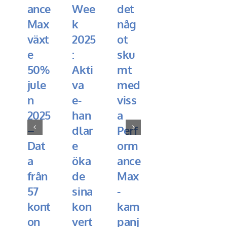
ance
Wee
det
SEO
Max
k
någ
för
växt
2025
ot
web
e
:
sku
buti
50%
Akti
mt
ker
jule
va
med
som
n
e-
viss
du
2025
han
a
mås
–
dlar
Perf
te
Dat
e
orm
ha
a
öka
ance
koll
från
de
Max
på
57
sina
-
2025-10-
26
kont
kon
kam
on
vert
panj