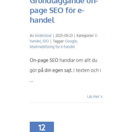
Grundläggande on-
page SEO för e-
handel
Av
AndersIvar
|
2025-09-23
|
Kategorier:
E-
handel
,
SEO
|
Taggar:
Google
,
Marknadsföring för e-handel
On-page SEO
handlar om allt du
gör
på din egen sajt
. I texten och i
…
Läs mer
12