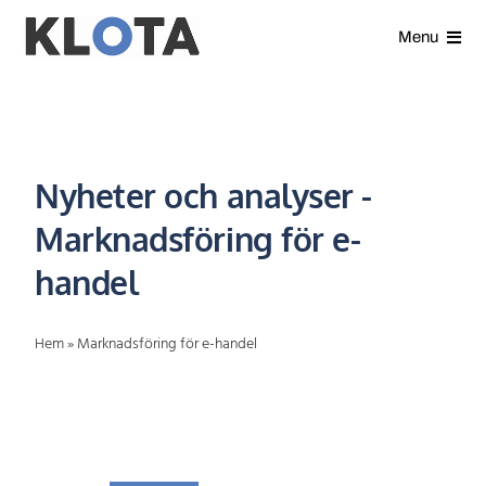
Gå
Menu
direkt
till
Våra tjänster
innehållet
Analyser
Nyheter och analyser -
Kundcase
Marknadsföring för e-
handel
Nyheter
Hem
»
Marknadsföring för e-handel
Om oss
Kontakt