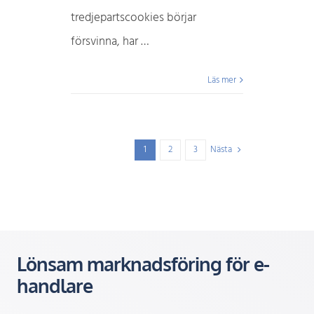
tredjepartscookies börjar
försvinna, har …
Läs mer
Nästa
1
2
3
Lönsam marknadsföring för e-
handlare