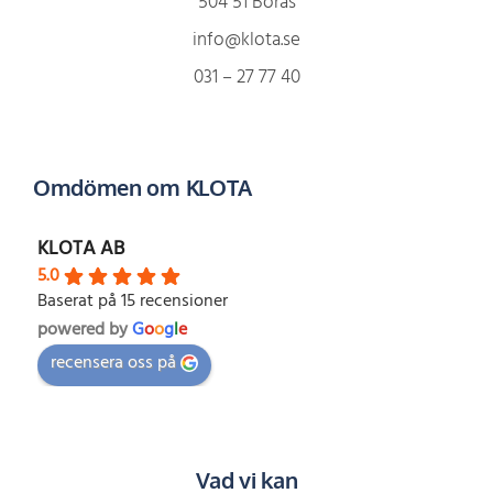
504 51 Borås
info@klota.se
031 – 27 77 40
Omdömen om KLOTA
KLOTA AB
5.0
Baserat på 15 recensioner
powered by
G
o
o
g
l
e
recensera oss på
Vad vi kan