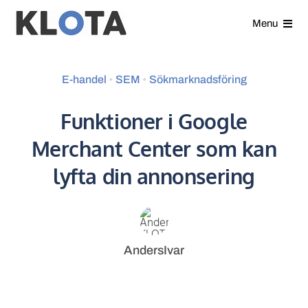
Gå
Menu
direkt
till
Våra tjänster
innehållet
E-handel
•
SEM
•
Sökmarknadsföring
Analyser
Funktioner i Google
Merchant Center som kan
Kundcase
lyfta din annonsering
Nyheter
Om oss
AndersIvar
Kontakt