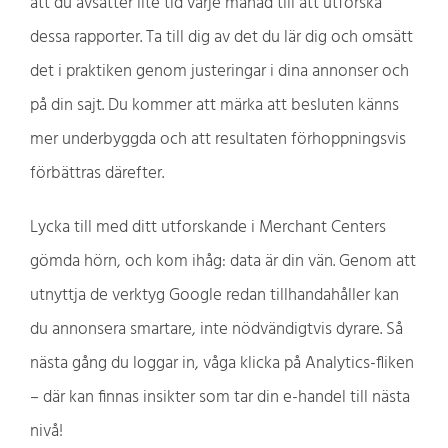
att du avsätter lite tid varje månad till att utforska
dessa rapporter. Ta till dig av det du lär dig och omsätt
det i praktiken genom justeringar i dina annonser och
på din sajt. Du kommer att märka att besluten känns
mer underbyggda och att resultaten förhoppningsvis
förbättras därefter.
Lycka till med ditt utforskande i Merchant Centers
gömda hörn, och kom ihåg: data är din vän. Genom att
utnyttja de verktyg Google redan tillhandahåller kan
du annonsera smartare, inte nödvändigtvis dyrare. Så
nästa gång du loggar in, våga klicka på Analytics-fliken
– där kan finnas insikter som tar din e-handel till nästa
nivå!