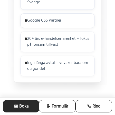
Sverige
Google CSS Partner
20+ års e-handelserfarenhet – fokus
på lönsam tillväxt
Inga långa avtal – vi växer bara om
du gör det
📅 Boka
📝 Formulär
📞 Ring