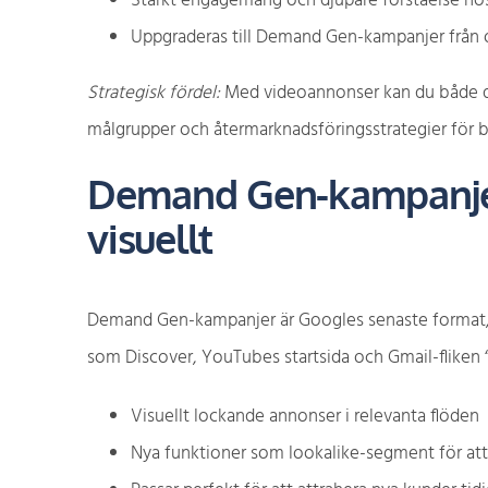
Starkt engagemang och djupare förståelse hos
Uppgraderas till Demand Gen-kampanjer från
Strategisk fördel:
Med videoannonser kan du både driv
målgrupper och återmarknadsföringsstrategier för bä
Demand Gen-kampanjer
visuellt
Demand Gen-kampanjer är Googles senaste format, de
som Discover, YouTubes startsida och Gmail-fliken 
Visuellt lockande annonser i relevanta flöden
Nya funktioner som lookalike-segment för att