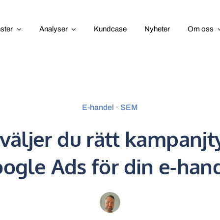
nster
Analyser
Kundcase
Nyheter
Om oss
E-handel
•
SEM
väljer du rätt kampanjt
ogle Ads för din e-han