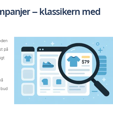
panjer – klassikern med
oden
st på
igt
vå
a bud