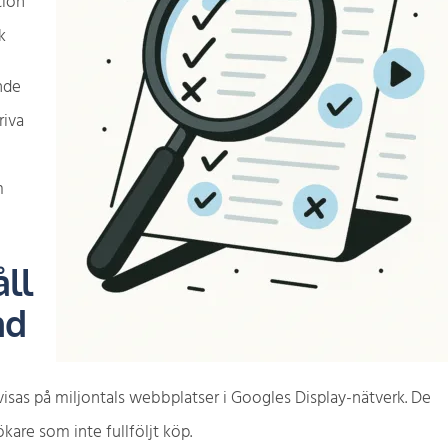
tion
k
nde
riva
m
ll
nd
isas på miljontals webbplatser i Googles Display-nätverk. De
kare som inte fullföljt köp.