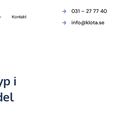
031 – 27 77 40
Kontakt
info@klota.se
yp i
del