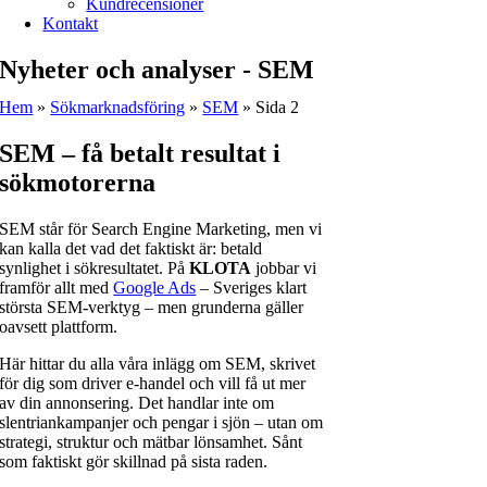
Kundrecensioner
Kontakt
Nyheter och analyser - SEM
Hem
»
Sökmarknadsföring
»
SEM
»
Sida 2
SEM – få betalt resultat i
sökmotorerna
SEM står för Search Engine Marketing, men vi
kan kalla det vad det faktiskt är: betald
synlighet i sökresultatet. På
KLOTA
jobbar vi
framför allt med
Google Ads
– Sveriges klart
största SEM-verktyg – men grunderna gäller
oavsett plattform.
Här hittar du alla våra inlägg om SEM, skrivet
för dig som driver e-handel och vill få ut mer
av din annonsering. Det handlar inte om
slentriankampanjer och pengar i sjön – utan om
strategi, struktur och mätbar lönsamhet. Sånt
som faktiskt gör skillnad på sista raden.