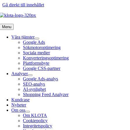
Gå direkt till innehållet
Menu
Våra tjänster
Google Ads
Sökmotoroptimering
Sociala medier
Konverteringsoptimering
Plattformsbyte
Google CSS-partner
Analyser
Google Ads-analys
SEO-analys
AI-synlighet
Shopping Feed Analyzer
Kundcase
Nyheter
Om oss
Om KLOTA
Cookiepolicy
Integritetspolicy