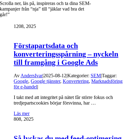
Scrolla ner, läs på, inspireras och ta dina SEM-
kampanjer från “nja” till “jäklar vad bra det
går!”
12
08, 2025
Förstapartsdata och
konverteringsspårning – nyckeln
till framgång i Google Ads
Av
AndersIvar
|
2025-08-12
|
Kategorier:
SEM
|
Taggar:
Google
,
Google tjänster
,
Konvertering
,
Marknadsföring
för e-handel
|
I takt med att integritet på nätet får större fokus och
tredjepartscookies börjar försvinna, har …
Läs mer
8
08, 2025
Så lyckas du med feed-optimering