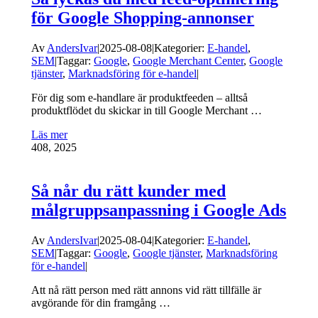
för Google Shopping-annonser
Av
AndersIvar
|
2025-08-08
|
Kategorier:
E-handel
,
SEM
|
Taggar:
Google
,
Google Merchant Center
,
Google
tjänster
,
Marknadsföring för e-handel
|
För dig som e-handlare är produktfeeden – alltså
produktflödet du skickar in till Google Merchant …
Läs mer
4
08, 2025
Så når du rätt kunder med
målgruppsanpassning i Google Ads
Av
AndersIvar
|
2025-08-04
|
Kategorier:
E-handel
,
SEM
|
Taggar:
Google
,
Google tjänster
,
Marknadsföring
för e-handel
|
Att nå rätt person med rätt annons vid rätt tillfälle är
avgörande för din framgång …