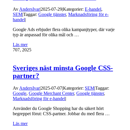
Av
AndersIvar
|
2025-07-29
|
Kategorier:
E-handel
,
SEM
|
Taggar:
Google tjänster
,
Marknadsföring för e-
handel
|
Google Ads erbjuder flera olika kampanjtyper, där varje
typ är anpassad för olika mål och …
Läs mer
7
07, 2025
Sveriges näst minsta Google CSS-
partner?
Av
AndersIvar
|
2025-07-07
|
Kategorier:
SEM
|
Taggar:
Google
,
Google Merchant Center
,
Google tjänster
,
Marknadsföring för e-handel
|
Använder du Google Shopping har du säkert hört
begreppet förut: CSS-partner. Jobbar du med flera …
Läs mer