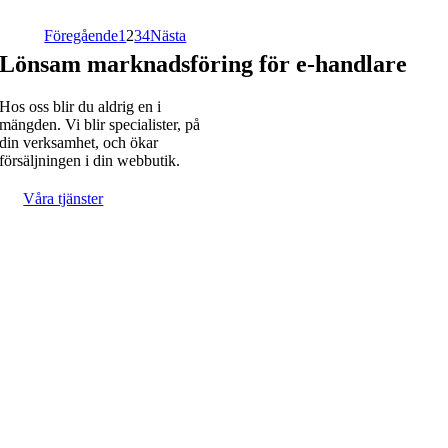
Föregående
1
2
3
4
Nästa
Lönsam marknadsföring för e-handlare
Hos oss blir du aldrig en i
mängden. Vi blir specialister, på
din verksamhet, och ökar
försäljningen i din webbutik.
Våra tjänster