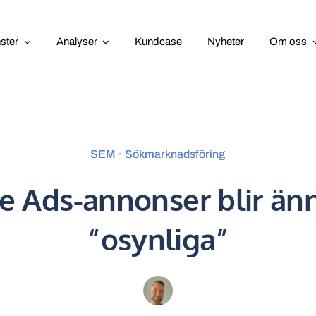
nster
Analyser
Kundcase
Nyheter
Om oss
SEM
•
Sökmarknadsföring
e Ads-annonser blir än
“osynliga”