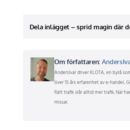
Dela inlägget – sprid magin där 
Om författaren:
AndersIv
AndersIvar driver KLOTA, en byrå som
över 15 års erfarenhet av e-handel, 
Rätt trafik slår alltid mer trafik. Nä
missar.