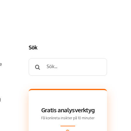
Sök
Search
se
for:
d
Gratis analysverktyg
Få konkreta insikter på 10 minuter