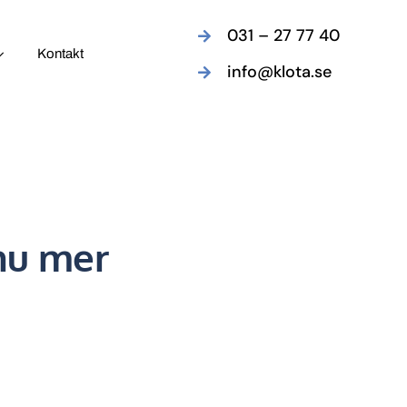
031 – 27 77 40
Kontakt
info@klota.se
nu mer