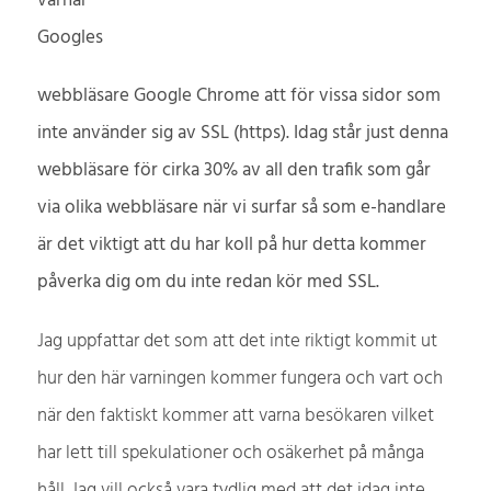
varnar
Googles
webbläsare Google Chrome att för vissa sidor som
inte använder sig av SSL (https). Idag står just denna
webbläsare för cirka 30% av all den trafik som går
via olika webbläsare när vi surfar så som e-handlare
är det viktigt att du har koll på hur detta kommer
påverka dig om du inte redan kör med SSL.
Jag uppfattar det som att det inte riktigt kommit ut
hur den här varningen kommer fungera och vart och
när den faktiskt kommer att varna besökaren vilket
har lett till spekulationer och osäkerhet på många
håll. Jag vill också vara tydlig med att det idag inte