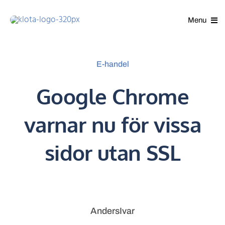
Gå
Menu
direkt
till
innehållet
E-handel
Google Chrome
varnar nu för vissa
sidor utan SSL
AndersIvar