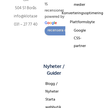
15
medier
504 51 Borås
recensioner
Konverteringsoptimering
info@klota.se
powered by
Plattformsbyte
G
o
o
g
l
e
031 – 27 77 40
recensera oss på
Google
CSS-
partner
Nyheter /
Guider
Blogg /
Nyheter
Starta
webbutik