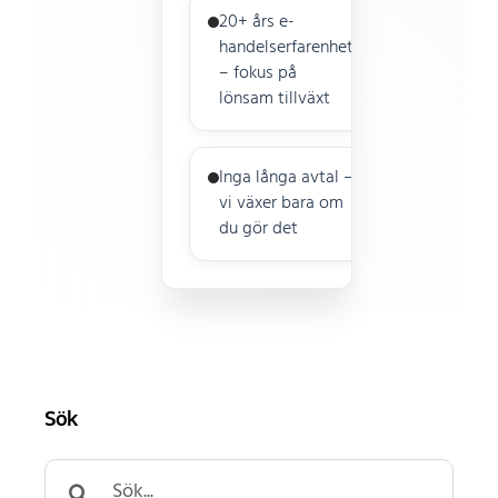
20+ års e-
handelserfarenhet
– fokus på
lönsam tillväxt
Inga långa avtal –
vi växer bara om
du gör det
Sök
Search