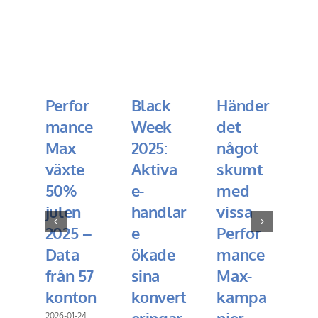
Perfor
Black
Händer
T
mance
Week
det
SE
Max
2025:
något
w
växte
Aktiva
skumt
ik
50%
e-
med
s
julen
handlar
vissa
m
2025 –
e
Perfor
ha
Data
ökade
mance
p
från 57
sina
Max-
202
konton
konvert
kampa
2026-01-24