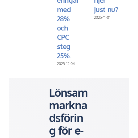
eringar
njer
med
just nu?
28%
2025-11-01
och
CPC
steg
25%.
2025-12-04
Lönsam
markna
dsförin
g för e-