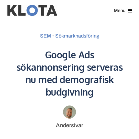
Gå
Menu
direkt
till
Våra tjänster
innehållet
SEM
•
Sökmarknadsföring
Analyser
Google Ads
sökannonsering serveras
Kundcase
nu med demografisk
Nyheter
budgivning
Om oss
Kontakt
AndersIvar